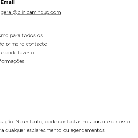
Email
geral@clinicamindup.com
smo para todos os
do primeiro contacto
retende fazer o
nformações.
cação. No entanto, pode contactar-nos
durante o nosso
ra qualquer esclarecimento ou
agendamentos.